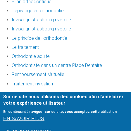
Bilan orthodontique
Dépistage en orthodontie
Invisalign strasbourg rivetoile
Invisalign strasbourg rivetoile
Le principe de l'orthodontie
Le traitement
Orthodontie adulte
Orthodontiste dans un centre Place Dentaire
Remboursement Mutuelle
Traitement invisalign
Sur ce site nous utilisons des cookies afin d'améliorer
Honoraires
-
Mentions légales
-
Infos Conseil de l'Ordre
-
votre expérience utilisateur
site web du cabinet dentaire créé par
denti.site
En continuant à naviguer sur ce site, vous acceptez cette utilisation
urgence dentaire strasbourg
-
urgence dentaire
EN SAVOIR PLUS
paris
-
urgence dentaire lyon